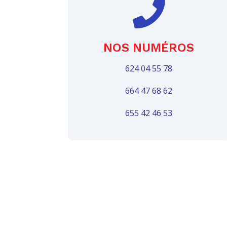

NOS NUMÉROS
624 04 55 78
664 47 68 62
655 42 46 53