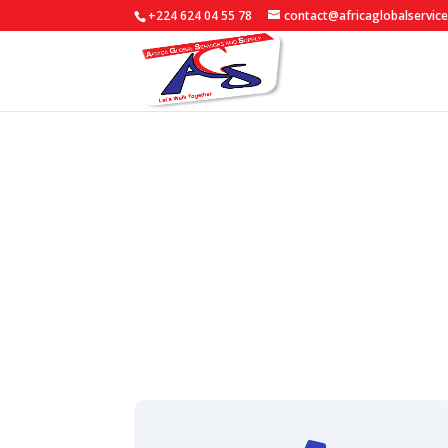
+224 624 04 55 78
contact@africaglobalservic